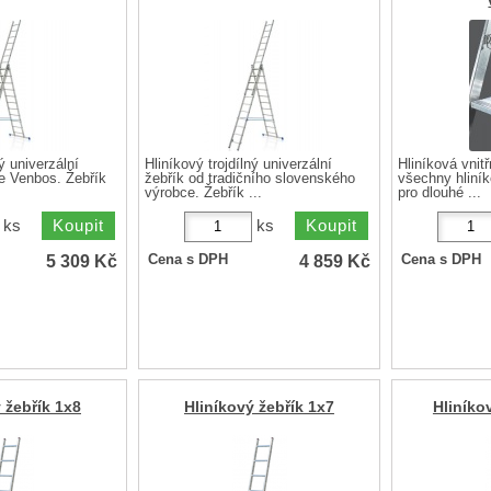
ý univerzální
Hliníkový trojdílný univerzální
Hliníková vnit
e Venbos. Žebřík
žebřík od tradičního slovenského
všechny hliník
výrobce. Žebřík ...
pro dlouhé ...
ks
ks
5 309
Kč
4 859
Kč
Cena s DPH
Cena s DPH
 žebřík 1x8
Hliníkový žebřík 1x7
Hliníko