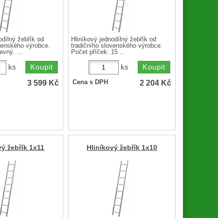
odílný žebřík od
Hliníkový jednodílný žebřík od
venského výrobce.
tradičního slovenského výrobce.
evný. ...
Počet příček: 15 ...
ks
ks
3 599
Kč
2 204
Kč
Cena s DPH
vý žebřík 1x11
Hliníkový žebřík 1x10