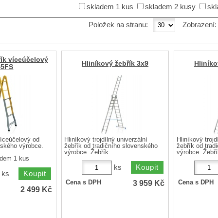
skladem 1 kus
skladem 2 kusy
skl
Položek na stranu:
Zobrazení
ík víceúčelový
Hliníkový žebřík 3x9
Hliníko
45FS
íceúčelový od
Hliníkový trojdílný univerzální
Hliníkový trojd
nského výrobce.
žebřík od tradičního slovenského
žebřík od trad
...
výrobce. Žebřík ...
výrobce. Žebřík
adem 1 kus
ks
ks
3 959
Kč
Cena s DPH
Cena s DPH
2 499
Kč