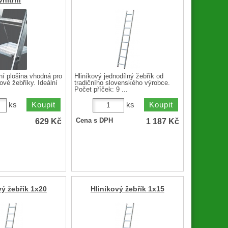
vnitřní
řní plošina vhodná pro
Hliníkový jednodílný žebřík od
ové žebříky. Ideální
tradičního slovenského výrobce.
Počet příček: 9 ...
ks
ks
629
Kč
1 187
Kč
Cena s DPH
vý žebřík 1x20
Hliníkový žebřík 1x15