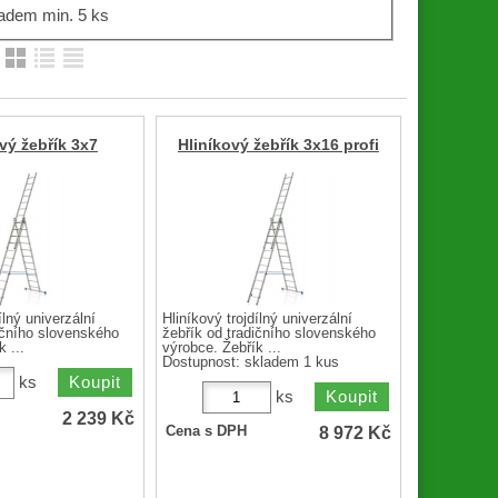
adem min. 5 ks
:
vý žebřík 3x7
Hliníkový žebřík 3x16 profi
ílný univerzální
Hliníkový trojdílný univerzální
ičního slovenského
žebřík od tradičního slovenského
 ...
výrobce. Žebřík ...
Dostupnost:
skladem 1 kus
ks
ks
2 239
Kč
8 972
Kč
Cena s DPH