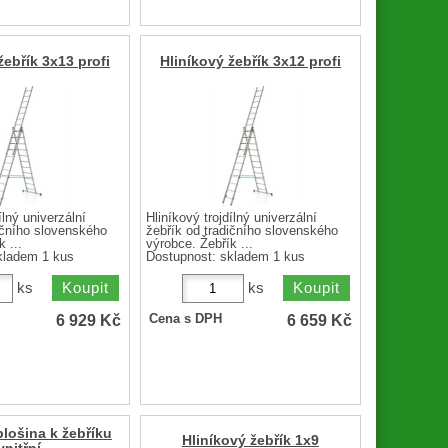
žebřík 3x13 profi
Hliníkový žebřík 3x12 profi
ílný univerzální
Hliníkový trojdílný univerzální
ičního slovenského
žebřík od tradičního slovenského
 ...
výrobce. Žebřík ...
kladem 1 kus
Dostupnost:
skladem 1 kus
ks
ks
6 929
Kč
6 659
Kč
Cena s DPH
plošina k žebříku
Hliníkový žebřík 1x9