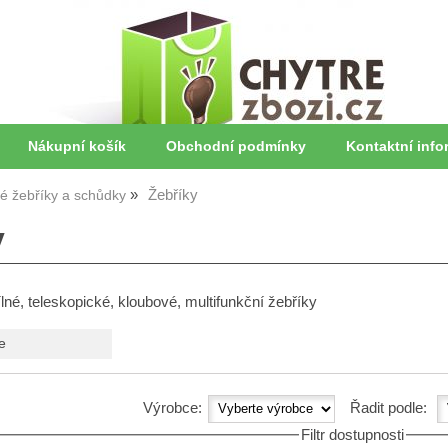
Nákupní košík
Obchodní podmínky
Kontaktní info
Žebříky
vé žebříky a schůdky
y
ílné, teleskopické, kloubové, multifunkční žebříky
e
Výrobce:
Řadit podle:
Filtr dostupnosti