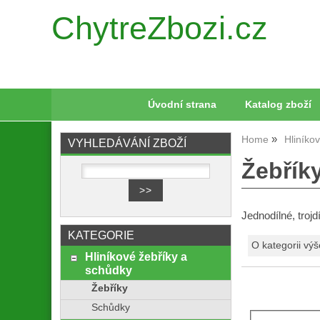
ChytreZbozi.cz
Úvodní strana
Katalog zboží
Home
Hliníko
VYHLEDÁVÁNÍ ZBOŽÍ
Žebřík
Jednodílné, trojd
KATEGORIE
O kategorii výš
Hliníkové žebříky a
schůdky
Žebříky
Schůdky