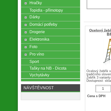
Hračky
Topidla - přímotopy
Dárky
Domácí potřeby
Ocelový žebř
Drogerie
B
Elektronika
Foto
Pro víno
Sport
Tašky na NB - Dicota
Ocelový žebřík v
Vychytávky
tradičního slove
Žebřík 3 varianty 
Dostupnost:
skl
NÁVŠTĚVNOST
Cena s DPH