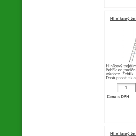
Hliníkový že
Hliníkový trojdíln
žebřík od tradič
výrobce. Žebřík .
Dostupnost:
skl
Cena s DPH
Hliníkový že