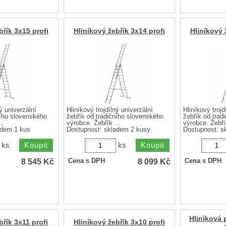
břík 3x15 profi
Hliníkový žebřík 3x14 profi
Hliníkový 
ý univerzální
Hliníkový trojdílný univerzální
Hliníkový trojd
ního slovenského
žebřík od tradičního slovenského
žebřík od trad
..
výrobce. Žebřík ...
výrobce. Žebřík
adem 1 kus
Dostupnost:
skladem 2 kusy
Dostupnost:
s
ks
ks
8 545
Kč
8 099
Kč
Cena s DPH
Cena s DPH
Hliníková 
břík 3x11 profi
Hliníkový žebřík 3x10 profi