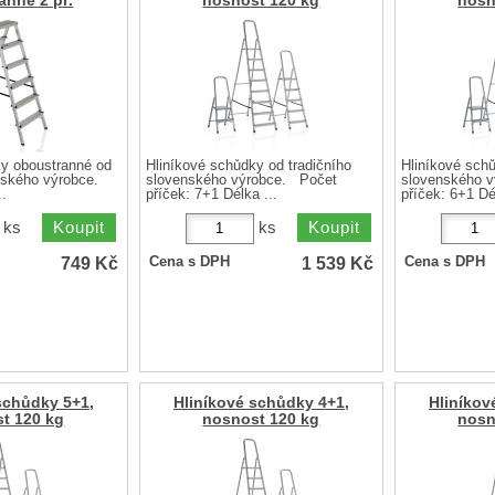
anné 2 př.
nosnost 120 kg
nosn
ky oboustranné od
Hliníkové schůdky od tradičního
Hliníkové schů
enského výrobce.
slovenského výrobce. Počet
slovenského 
..
příček: 7+1 Délka ...
příček: 6+1 Dél
ks
ks
749
Kč
1 539
Kč
Cena s DPH
Cena s DPH
schůdky 5+1,
Hliníkové schůdky 4+1,
Hliníkov
t 120 kg
nosnost 120 kg
nosn