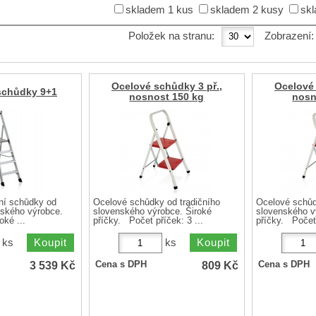
skladem 1 kus
skladem 2 kusy
skl
Položek na stranu:
Zobrazení
Ocelové schůdky 3 př.,
Ocelové 
schůdky 9+1
nosnost 150 kg
nosn
ní schůdky od
Ocelové schůdky od tradičního
Ocelové schůd
nského výrobce.
slovenského výrobce. Široké
slovenského v
oké ...
příčky. Počet příček: 3 ...
příčky. Počet 
ks
ks
3 539
Kč
809
Kč
Cena s DPH
Cena s DPH