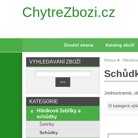
ChytreZbozi.cz
Úvodní strana
Katalog zboží
Home
Hliníko
VYHLEDÁVÁNÍ ZBOŽÍ
Schůd
Jednostranné, o
KATEGORIE
O kategorii výš
Hliníkové žebříky a
schůdky
Žebříky
Schůdky