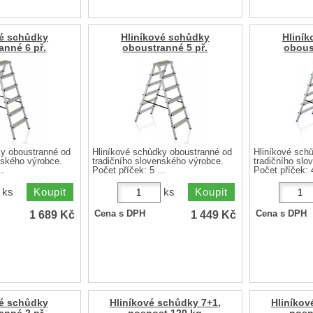
vé schůdky
Hliníkové schůdky
Hliní
anné 6 př.
oboustranné 5 př.
obous
ky oboustranné od
Hliníkové schůdky oboustranné od
Hliníkové sch
enského výrobce.
tradičního slovenského výrobce.
tradičního sl
..
Počet příček: 5 ...
Počet příček: 4
ks
ks
1 689
Kč
1 449
Kč
Cena s DPH
Cena s DPH
vé schůdky
Hliníkové schůdky 7+1,
Hliníkov