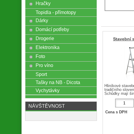
Hračky
Topidla - přímotopy
Dárky
Domácí potřeby
Drogerie
Stavební 
Elektronika
Foto
Pro víno
Sport
Tašky na NB - Dicota
Hliníkové staveb
Vychytávky
tradičního slove
Schůdky mají šir
NÁVŠTĚVNOST
Cena s DPH