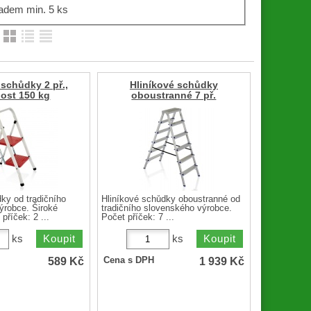
adem min. 5 ks
:
schůdky 2 př.,
Hliníkové schůdky
ost 150 kg
oboustranné 7 př.
ky od tradičního
Hliníkové schůdky oboustranné od
ýrobce. Široké
tradičního slovenského výrobce.
příček: 2 ...
Počet příček: 7 ...
ks
ks
589
Kč
1 939
Kč
Cena s DPH