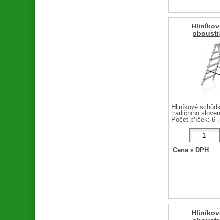
Hliníko
oboustr
Hliníkové schůd
tradičního slov
Počet příček: 6 .
Cena s DPH
Hliníko