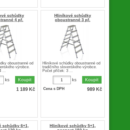
kové schůdky
Hliníkové schůdky
tranné 4 př.
oboustranné 3 př.
ůdky oboustranné od
Hliníkové schůdky oboustranné od
ovenského výrobce.
tradičního slovenského výrobce.
 ...
Počet příček: 3 ...
ks
ks
1 189
Kč
989
Kč
Cena s DPH
é schůdky 6+1,
Hliníkové schůdky 5+1,