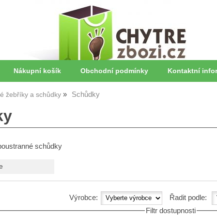
Nákupní košík
Obchodní podmínky
Kontaktní info
Schůdky
vé žebříky a schůdky
ky
boustranné schůdky
e
Výrobce:
Řadit podle:
Filtr dostupnosti