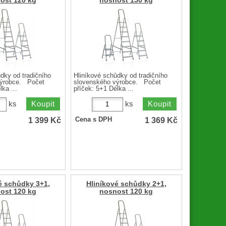
ost 120 kg
nosnost 150 kg
dky od tradičního
Hliníkové schůdky od tradičního
výrobce. Počet
slovenského výrobce. Počet
ka ...
příček: 5+1 Délka ...
ks
ks
1 399
Kč
1 369
Kč
Cena s DPH
é schůdky 3+1,
Hliníkové schůdky 2+1,
ost 120 kg
nosnost 120 kg