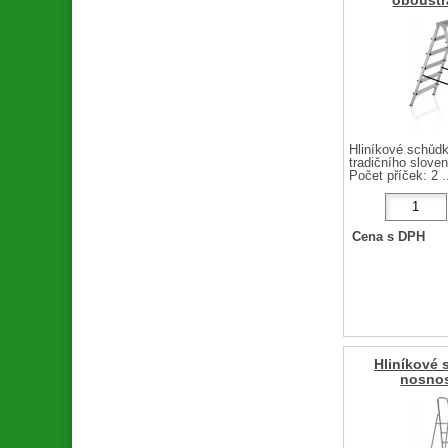
oboustr
Hliníkové schůd
tradičního slov
Počet příček: 2 .
Cena s DPH
Hliníkové 
nosnos