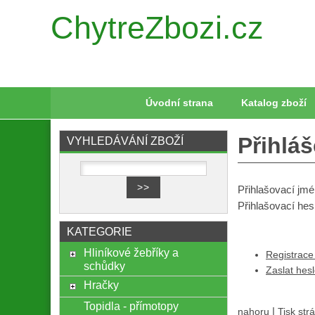
ChytreZbozi.cz
Úvodní strana
Katalog zboží
Přihláš
VYHLEDÁVÁNÍ ZBOŽÍ
Přihlašovací jm
Přihlašovací hes
KATEGORIE
Hliníkové žebříky a
Registrace
schůdky
Zaslat hes
Hračky
Topidla - přímotopy
|
nahoru
Tisk str