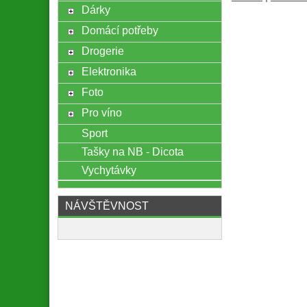
Dárky
Domácí potřeby
Drogerie
Elektronika
Foto
Pro víno
Sport
Tašky na NB - Dicota
Vychytávky
NÁVŠTĚVNOST