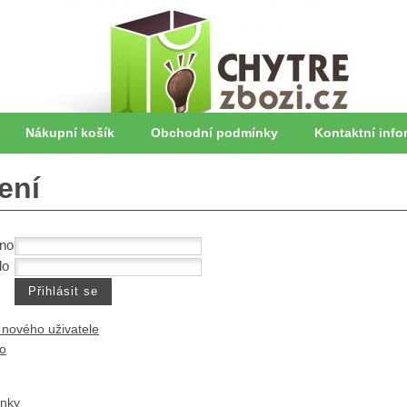
Nákupní košík
Obchodní podmínky
Kontaktní info
ení
éno
lo
 nového uživatele
lo
ánky