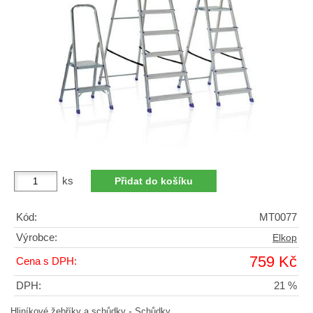
ks
Kód:
MT0077
Výrobce:
Elkop
759 Kč
Cena s DPH:
DPH:
21 %
-
Hliníkové žebříky a schůdky
Schůdky