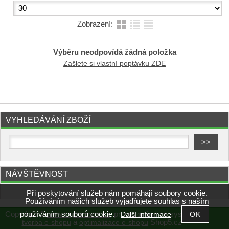
Zobrazení:
Výběru neodpovídá žádná položka
Zašlete si vlastní poptávku ZDE
VYHLEDÁVÁNÍ ZBOŽÍ
NÁVŠTĚVNOST
Při poskytování služeb nám pomáhají soubory cookie.
Používáním našich služeb vyjadřujete souhlas s naším
používáním souborů cookie.
Copyright ©
,
provozováno na systému
Další informace
www.chytrezbozi.cz
a
Shop5.cz
tvorba e-shopu
optimalizace e-shopu