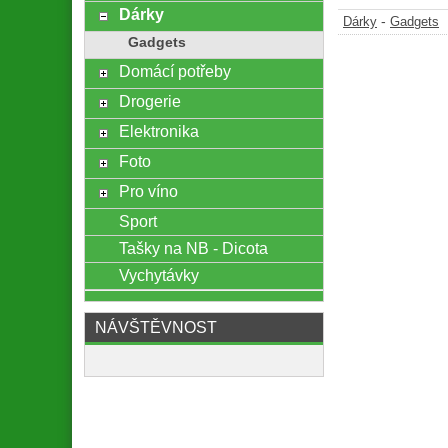
Dárky
-
Dárky
Gadgets
Gadgets
Domácí potřeby
Drogerie
Elektronika
Foto
Pro víno
Sport
Tašky na NB - Dicota
Vychytávky
NÁVŠTĚVNOST