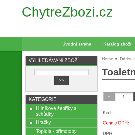
ChytreZbozi.cz
Úvodní strana
Katalog zboží
Home
Dárky
VYHLEDÁVÁNÍ ZBOŽÍ
Toalet
KATEGORIE
Hliníkové žebříky a
Kód:
schůdky
Hračky
Cena s DPH:
Topidla - přímotopy
DPH: